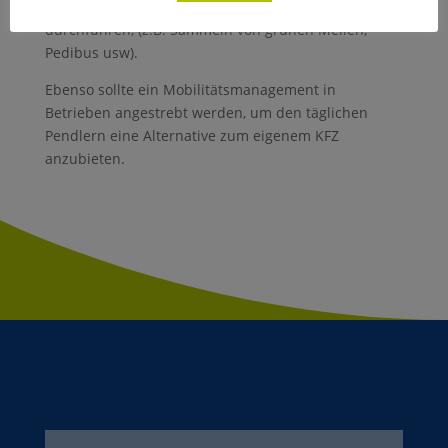
zum umweltfreundlichen Unterwegssein
durchführen, (z.B. Sammeln von grünen Meilen,
Pedibus usw).
Ebenso sollte ein Mobilitätsmanagement in
Betrieben angestrebt werden, um den täglichen
Pendlern eine Alternative zum eigenem KFZ
anzubieten.